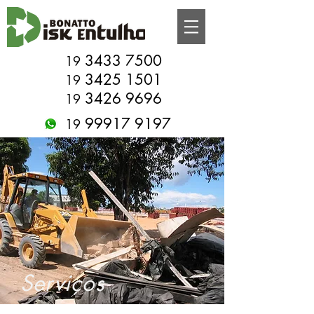
3433 7500
19
3425 1501
19
3426 9696
19
99917 9197
19
Serviços